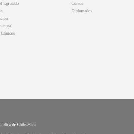
el Egresado
Cursos
ón
Diplomados
ación
ructura
Clínicos
atólica de Chile 2026