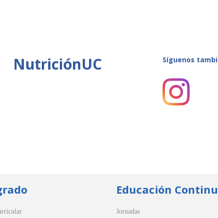
NutriciónUC
Síguenos tambi
grado
Educación Contin
rricular
Jornadas