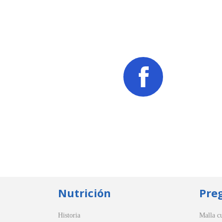
Nutrición
Pre
Historia
Malla cu