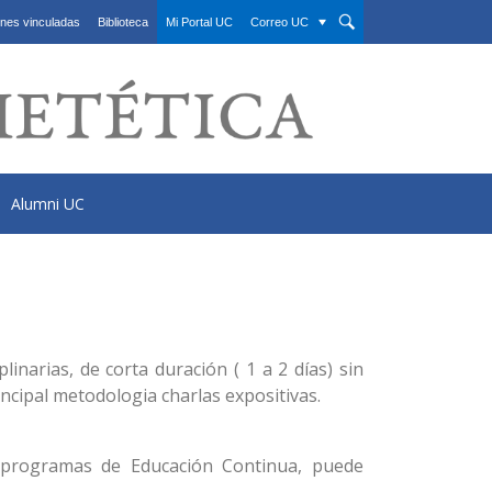
nes vinculadas
Biblioteca
Mi Portal UC
Correo UC
Alumni UC
linarias, de corta duración ( 1 a 2 días) sin
rincipal metodologia charlas
expositivas.
 programas de Educación Continua, puede