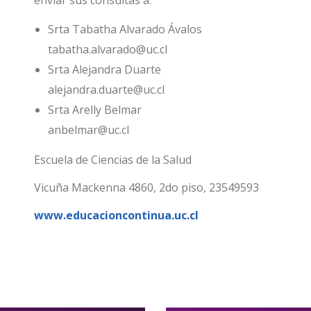
enviar sus consultas a:
Srta Tabatha Alvarado Ávalos
tabatha.alvarado@uc.cl
Srta Alejandra Duarte
alejandra.duarte@uc.cl
Srta Arelly Belmar
anbelmar@uc.cl
Escuela de Ciencias de la Salud
Vicuña Mackenna 4860, 2do piso, 23549593
www.educacioncontinua.uc.cl