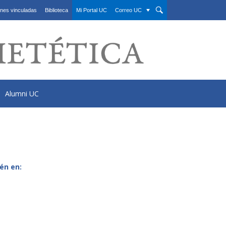
nes vinculadas
Biblioteca
Mi Portal UC
Correo UC
Alumni UC
én en: