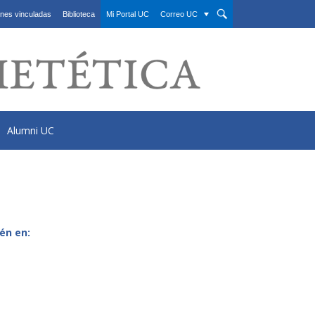
nes vinculadas
Biblioteca
Mi Portal UC
Correo UC
Alumni UC
én en: