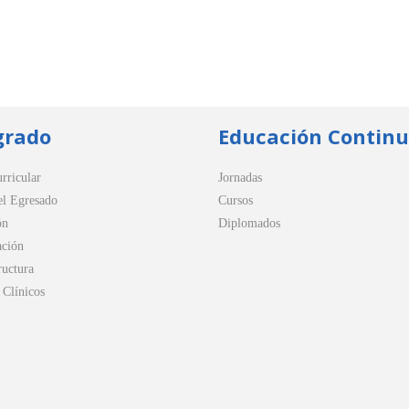
grado
Educación Contin
rricular
Jornadas
el Egresado
Cursos
ón
Diplomados
ación
ructura
Clínicos