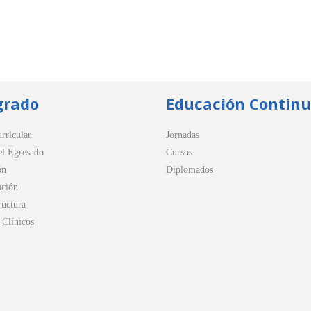
grado
Educación Contin
rricular
Jornadas
el Egresado
Cursos
ón
Diplomados
ación
ructura
Clínicos