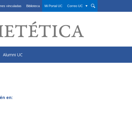
nes vinculadas
Biblioteca
Mi Portal UC
Correo UC
Alumni UC
én en: