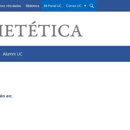
nes vinculadas
Biblioteca
Mi Portal UC
Correo UC
Alumni UC
én en: