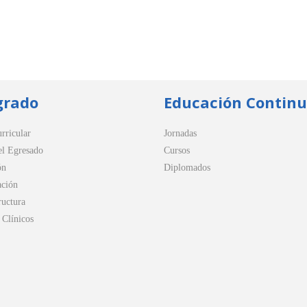
grado
Educación Contin
rricular
Jornadas
el Egresado
Cursos
ón
Diplomados
ación
ructura
Clínicos