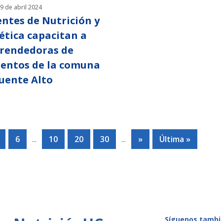
9 de abril 2024
ntes de Nutrición y
ética capacitan a
rendedoras de
entos de la comuna
uente Alto
6
...
10
20
30
...
»
Última »
Síguenos tambi