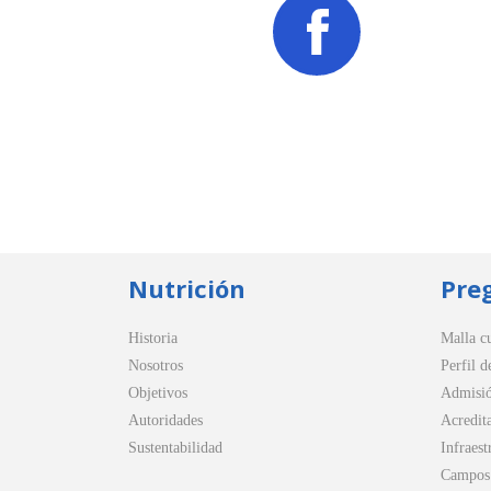
Nutrición
Pre
Historia
Malla cu
Nosotros
Perfil d
Objetivos
Admisi
Autoridades
Acredit
Sustentabilidad
Infraest
Campos 