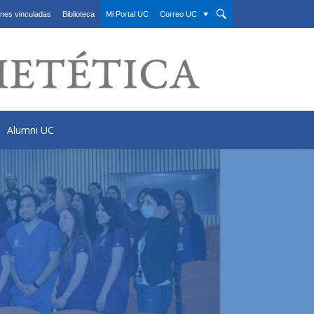
nes vinculadas
Biblioteca
Mi Portal UC
Correo UC
Alumni UC