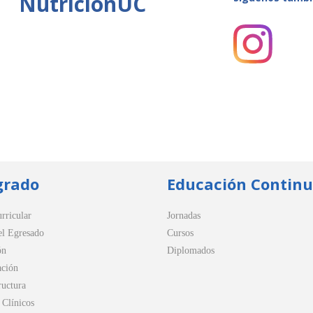
NutriciónUC
grado
Educación Contin
rricular
Jornadas
el Egresado
Cursos
ón
Diplomados
ación
ructura
Clínicos