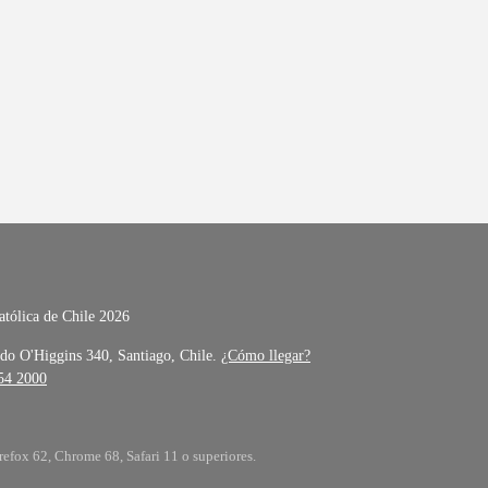
atólica de Chile 2026
do O'Higgins 340, Santiago, Chile.
¿Cómo llegar?
354 2000
refox 62, Chrome 68, Safari 11 o superiores.