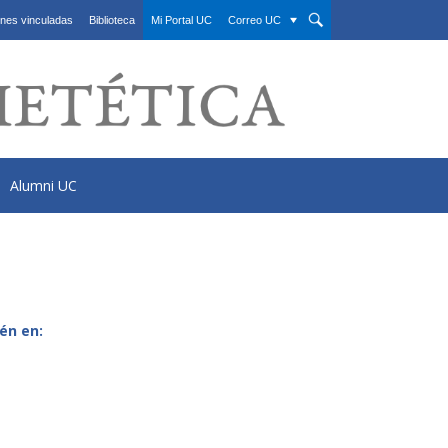
nes vinculadas
Biblioteca
Mi Portal UC
Correo UC
Alumni UC
én en: