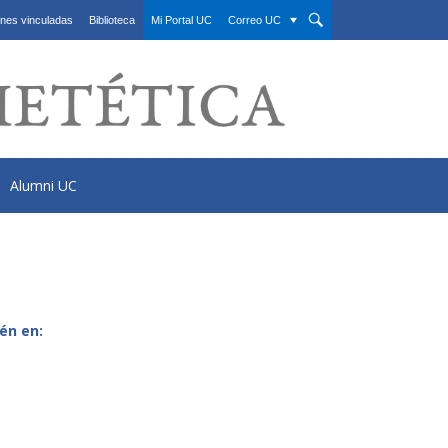
nes vinculadas
Biblioteca
Mi Portal UC
Correo UC
Alumni UC
én en: