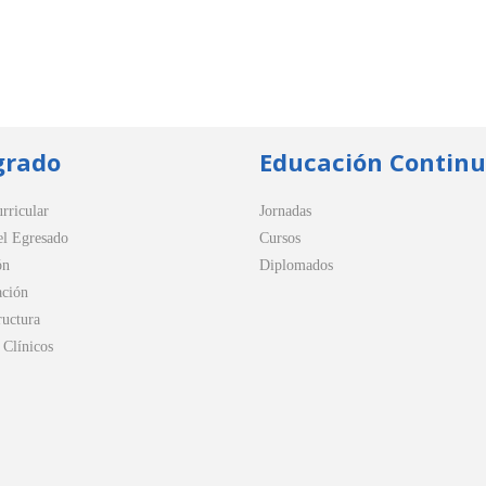
grado
Educación Contin
rricular
Jornadas
el Egresado
Cursos
ón
Diplomados
ación
ructura
Clínicos