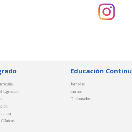
grado
Educación Contin
rricular
Jornadas
el Egresado
Cursos
ón
Diplomados
ación
ructura
Clínicos