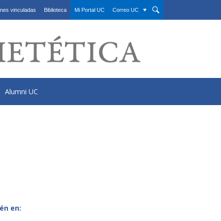
nes vinculadas
Biblioteca
Mi Portal UC
Correo UC
Alumni UC
én en: