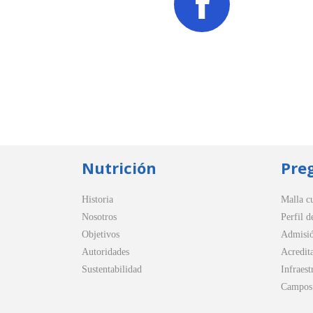
Nutrición
Pre
Historia
Malla cu
Nosotros
Perfil d
Objetivos
Admisi
Autoridades
Acredit
Sustentabilidad
Infraest
Campos 