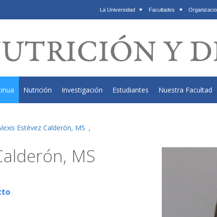
La Universidad
Facultades
Organizacio
tinua
Nutrición
Investigación
Estudiantes
Nuestra Facultad
Alexis Estévez Calderón, MS
,
 Calderón, MS
cto