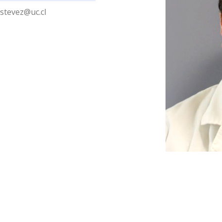
estevez@uc.cl