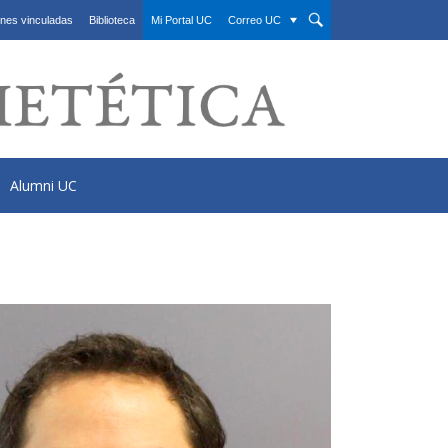
nes vinculadas
Biblioteca
Mi Portal UC
Correo UC
Alumni UC