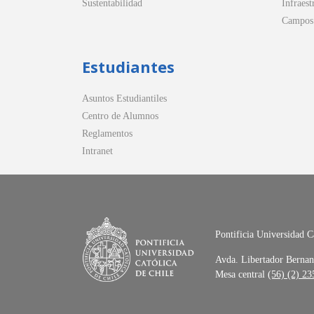
Sustentabilidad
Infraest
Campos 
Estudiantes
Asuntos Estudiantiles
Centro de Alumnos
Reglamentos
Intranet
Pontificia Universidad C
Avda. Libertador Bernan
Mesa central
(56) (2) 2