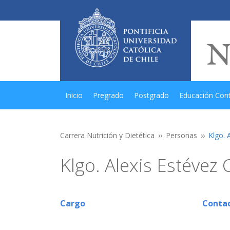
Inicio
Pregrado
Postgrado
Educación Con
Carrera Nutrición y Dietética
Personas
Klgo. 
Klgo. Alexis Estévez
Cargo
Conta