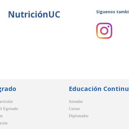
NutriciónUC
Síguenos tambi
grado
Educación Contin
rricular
Jornadas
el Egresado
Cursos
ón
Diplomados
ación