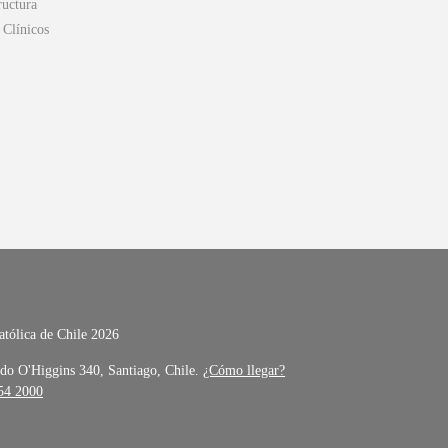
ructura
Clínicos
atólica de Chile 2026
do O'Higgins 340, Santiago, Chile.
¿Cómo llegar?
354 2000