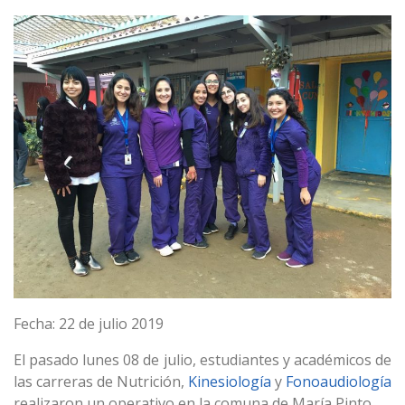
Fecha: 22 de julio 2019
El pasado lunes 08 de julio, estudiantes y académicos de
las carreras de Nutrición,
Kinesiología
y
Fonoaudiología
realizaron un operativo en la comuna de María Pinto.