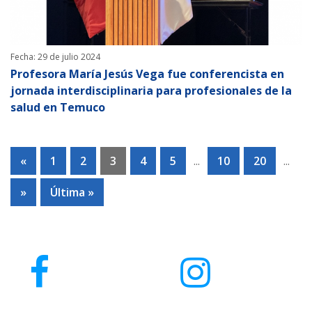
Fecha: 29 de julio 2024
Profesora María Jesús Vega fue conferencista en
jornada interdisciplinaria para profesionales de la
salud en Temuco
«
1
2
3
4
5
...
10
20
...
»
Última »